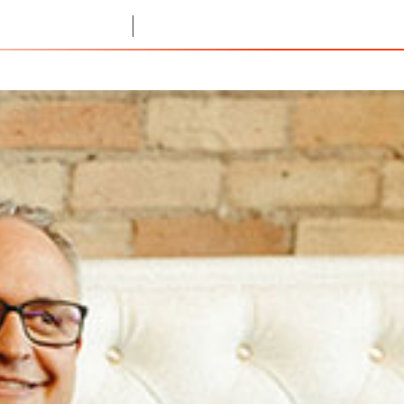
المريوطية هرم, الجيزة
الرئيسية
من نحن
خدماتنا