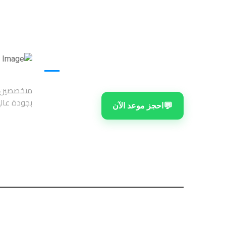
تواصل معنا
متخصصين ف
بجودة عال
💬
احجز موعد الآن
© 2026 شركة الحرمين ترنس لرفع ونقل الأثاث. جميع الحقوق محفوظة. تم تصميم وتطوير الموقع بواسطة Triple Agnncy.