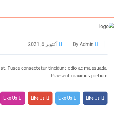
By Admin
أكتوبر 6, 2021
umst. Fusce consectetur tincidunt odio ac malesuada.
Praesent maximus pretium.
Like Us
Like Us
Like Us
Like Us