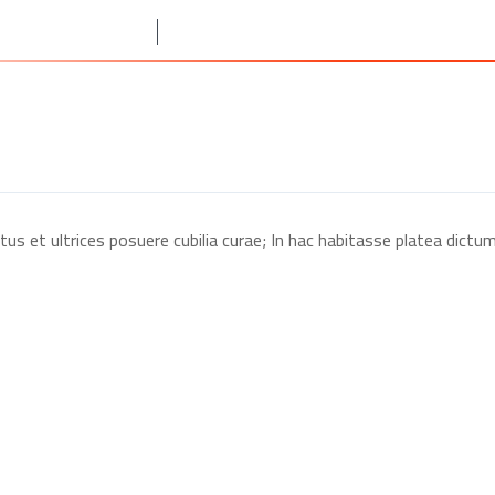
المريوطية هرم, الجيز
الرئيسية
من نحن
خدماتنا
ctus et ultrices posuere cubilia curae; In hac habitasse platea dict